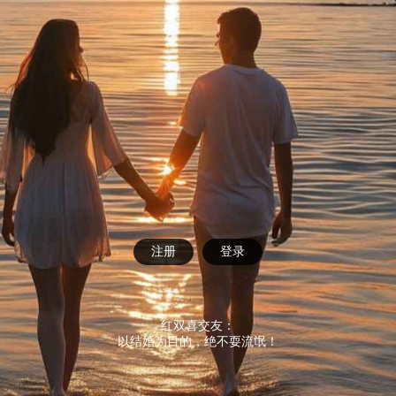
注册
登录
红双喜交友：
以结婚为目的，绝不耍流氓！