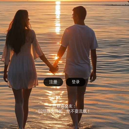
注册
登录
红双喜交友：
以结婚为目的，绝不耍流氓！