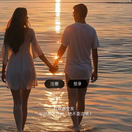
注册
登录
红双喜交友：
以结婚为目的，绝不耍流氓！