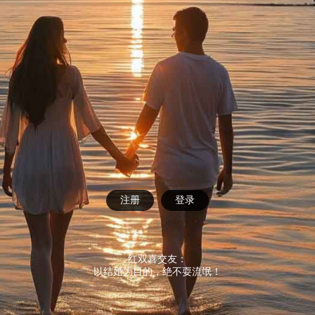
注册
登录
红双喜交友：
以结婚为目的，绝不耍流氓！