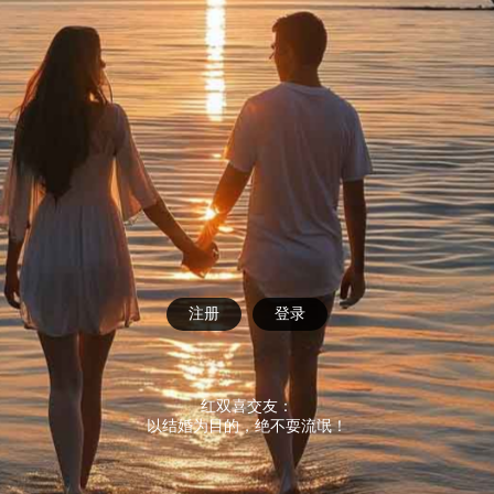
注册
登录
红双喜交友：
以结婚为目的，绝不耍流氓！