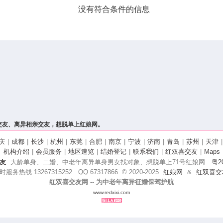
没有符合条件的信息
交友、离异相亲交友，想脱单上红娘网。
庆
|
成都
|
长沙
|
杭州
|
东莞
|
合肥
|
南京
|
宁波
|
济南
|
青岛
|
苏州
|
天津
|
机构介绍
|
会员服务
|
地区速览
|
结婚登记
|
联系我们
|
红双喜交友
|
Maps
友
大龄单身、二婚、中老年离异单身男女找对象、想脱单上71号红娘网
粤20
时服务热线 13267315252 QQ 67317866
© 2020-
2025
红娘网
&
红双喜交
红双喜交友网 -- 为中老年离异征婚保驾护航
www.redxixi.com