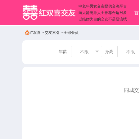
中老年男女交友提供交流平台
首
向大龄离异人士推荐合适对象
以结婚为目的交友不是耍流氓
红双喜
>
交友索引
>
全部会员
年龄
身高
不限
不限
同城交