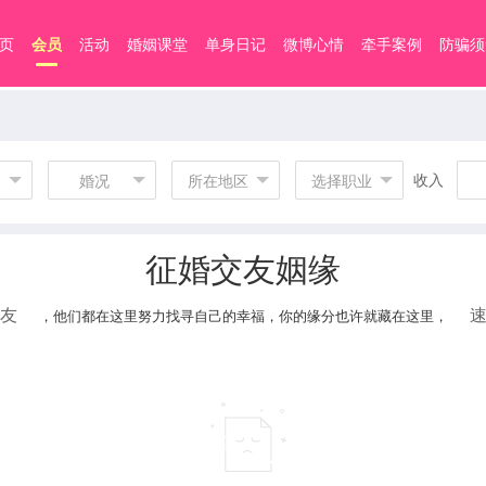
页
会员
活动
婚姻课堂
单身日记
微博心情
牵手案例
防骗须
收入
婚况
所在地区
选择职业
征婚交友姻缘
友
，他们都在这里努力找寻自己的幸福，你的缘分也许就藏在这里，