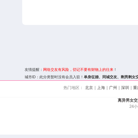
友情提醒：
网络交友
有风险，切记不要有财物上的往来
！
城市ID：此分类暂时没有会员入驻！
单身征婚、
同城交友
、剩男剩女
热门地区：
北京
|
上海
|
广州
|
深圳
|
重
离异男女交
24小