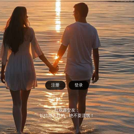
注册
登录
红双喜交友：
以结婚为目的，绝不耍流氓！