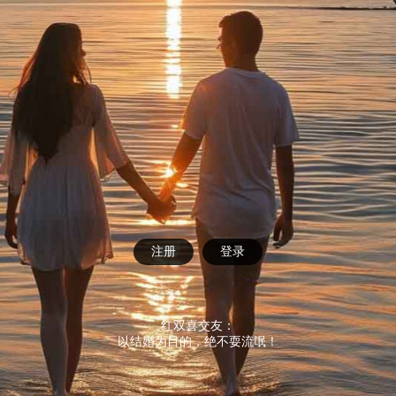
注册
登录
红双喜交友：
以结婚为目的，绝不耍流氓！