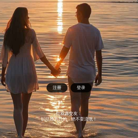
注册
登录
红双喜交友：
以结婚为目的，绝不耍流氓！