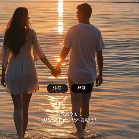
注册
登录
红双喜交友：
以结婚为目的，绝不耍流氓！