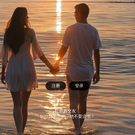
注册
登录
红双喜交友：
以结婚为目的，绝不耍流氓！