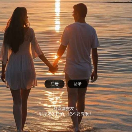
注册
登录
红双喜交友：
以结婚为目的，绝不耍流氓！