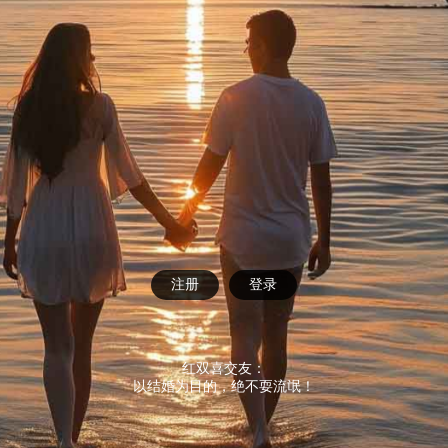
注册
登录
红双喜交友：
以结婚为目的，绝不耍流氓！