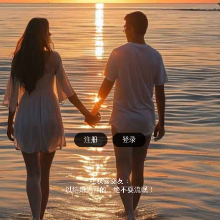
注册
登录
红双喜交友：
以结婚为目的，绝不耍流氓！