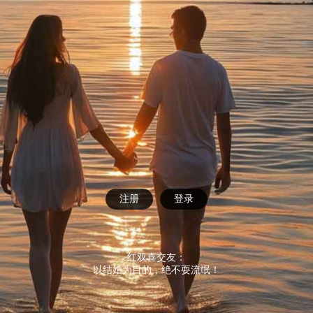
注册
登录
红双喜交友：
以结婚为目的，绝不耍流氓！