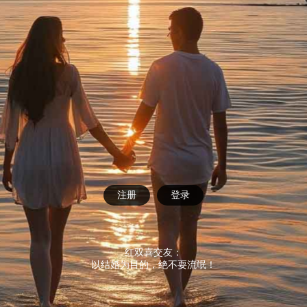
注册
登录
红双喜交友：
以结婚为目的，绝不耍流氓！