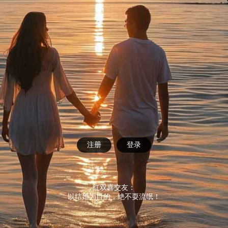
注册
登录
红双喜交友：
以结婚为目的，绝不耍流氓！